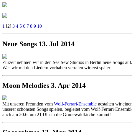
1
[2]
3
4
5
6
7
8
9
10
Neue Songs
13. Jul 2014
Zurzeit nehmen wir in den Sea Sew Studios in Berlin neue Songs auf
Was wir mit den Liedern vorhaben verraten wir erst später.
Moon Melodies
3. Apr 2014
Mit unseren Freunden vom
Wolf-Ferrari-Ensemble
gestalten wir ein
unserer schönsten Songs spielen, begleitet vom Wolf-Ferrari-Ensembl
auch am 20.6. um 21 Uhr in die Grunewaldkirche kommt!